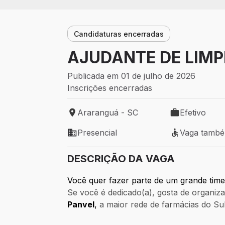
Candidaturas encerradas
AJUDANTE DE LIMP
Publicada em 01 de julho de 2026
Inscrições encerradas
Araranguá - SC
Efetivo
Local de trabalho: Araranguá - SC
Tipo de vaga: 
Presencial
Vaga tamb
Modelo de trabalho: Presencial
Vaga também 
DESCRIÇÃO DA VAGA
Você quer fazer parte de um grande ti
Se você é dedicado(a), gosta de organiz
Panvel
,
a maior rede de farmácias do Sul