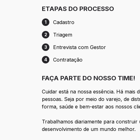
ETAPAS DO PROCESSO
Cadastro
1
Etapa 1: Cadastro
Triagem
2
Etapa 2: Triagem
Entrevista com Gestor
3
Etapa 3: Entrevista com Gestor
Contratação
4
Etapa 4: Contratação
FAÇA PARTE DO NOSSO TIME!
Cuidar está na nossa essência. Há mais 
pessoas. Seja por meio do varejo, de di
forma, saúde e bem-estar aos nossos clie
Trabalhamos diariamente para construir 
desenvolvimento de um mundo melhor.